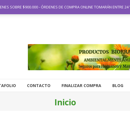
88 6180 - Técnico: 310 246 2690
DENES SOBRE $900.000 - ÓRDENES DE COMPRA ONLINE TOMARÁN ENTRE 24 
TAFOLIO
CONTACTO
FINALIZAR COMPRA
BLOG
Inicio