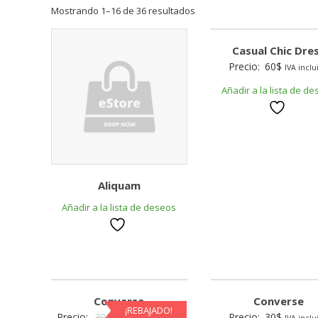
Mostrando 1–16 de 36 resultados
Casual Chic Dre
Precio:
60
$
IVA inclu
Añadir a la lista de d
Aliquam
Añadir a la lista de deseos
Converse
Converse
¡REBAJADO!
Original
Current
Precio:
30
$
25
$
Precio:
30
$
IVA incluido
IVA inclu