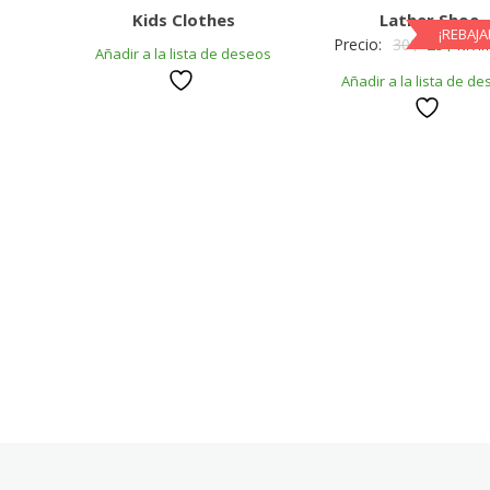
Kids Clothes
Lather Shoe
¡REBAJA
Original
Curre
Precio:
30
$
25
$
IVA i
Añadir a la lista de deseos
price
price
Añadir a la lista de d
was:
is:
30$.
25$.