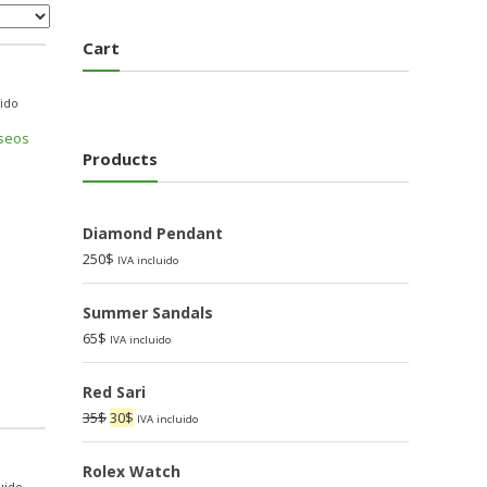
Cart
uido
eseos
Products
Diamond Pendant
250
$
IVA incluido
Summer Sandals
65
$
IVA incluido
Red Sari
Original
Current
35
$
30
$
IVA incluido
price
price
was:
is:
Rolex Watch
luido