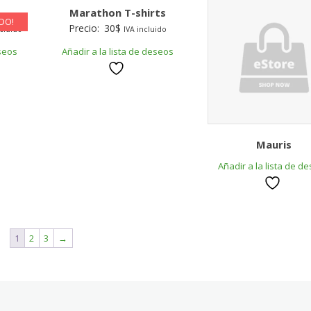
Marathon T-shirts
DO!
nt
Precio:
30
$
ncluido
IVA incluido
eseos
Añadir a la lista de deseos
Mauris
Añadir a la lista de d
1
2
3
→