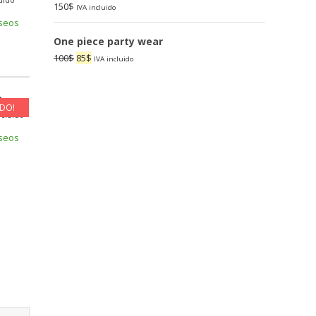
35$.
30$.
150
$
IVA incluido
eseos
One piece party wear
Original
Current
100
$
85
$
IVA incluido
price
price
was:
is:
e
100$.
85$.
ADO!
ent
ncluido
eseos