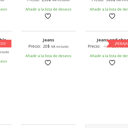
eseos
Añadir a la lista de deseos
Añadir a la lista de d
ble
Jeans
Jeans and sho
DO!
¡REBAJ
Original
Curr
Precio:
20
$
Precio:
40
$
35
$
IVA incluido
IVA i
nt
ncluido
price
price
Añadir a la lista de deseos
Añadir a la lista de d
was:
is:
eseos
40$.
35$.