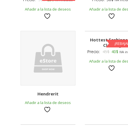
price
price
Añadir a la lista de deseos
Añadir a la lista de d
was:
is:
30$.
25$.
Hottest Fashiona
¡REBAJA
Clothing
Original
Curre
Precio:
45
$
40
$
IVA i
price
price
Añadir a la lista de d
was:
is:
45$.
40$.
Hendrerit
Añadir a la lista de deseos