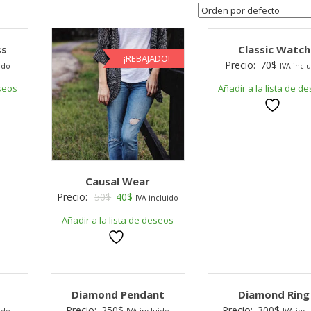
ss
Classic Watch
¡REBAJADO!
Precio:
70
$
ido
IVA incl
eseos
Añadir a la lista de d
Causal Wear
Original
Current
Precio:
50
$
40
$
IVA incluido
price
price
Añadir a la lista de deseos
was:
is:
50$.
40$.
Diamond Pendant
Diamond Ring
Precio:
250
$
Precio:
300
$
ido
IVA incluido
IVA inc